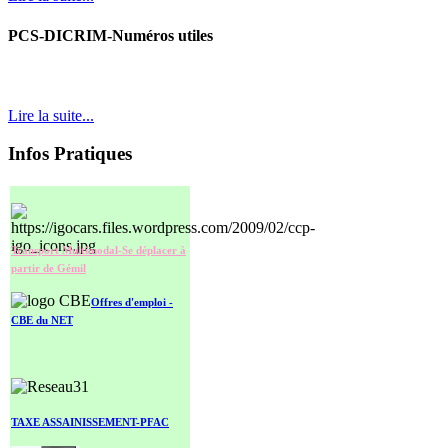
PCS-DICRIM-Numéros utiles
Lire la suite...
Infos Pratiques
Transport Multimodal-Se déplacer à
partir de Gémil
O
ffres d'emploi -
CBE du NET
TAXE ASSAINISSEMENT-PFAC