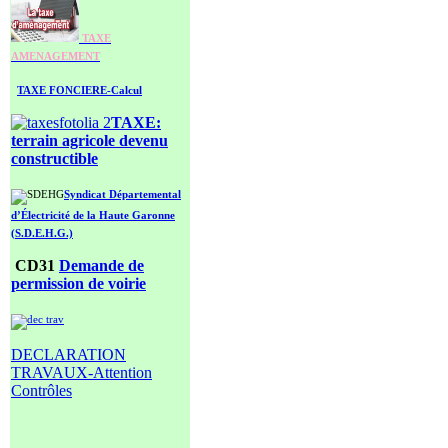
TAXE
AMENAGEMENT
TAXE FONCIERE-Calcul
TAXE:
terrain agricole
devenu
constructible
Syndicat Départemental
d’Électricité de la Haute Garonne
(S.D.E.H.G.)
CD31
Demande de
permission de voirie
DECLARATION
TRAVAUX-Attention
Contrôles