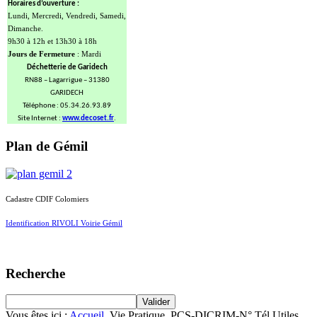
Horaires d’ouverture :
Lundi, Mercredi, Vendredi, Samedi,
Dimanche.
9h30 à 12h et 13h30 à 18h
Jours de Fermeture
: Mardi
Déchetterie de Garidech
RN88 – Lagarrigue – 31380
GARIDECH
Téléphone : 05.34.26.93.89
Site Internet :
www.decoset.fr
.
Plan de Gémil
Cadastre CDIF Colomiers
Identification RIVOLI Voirie Gémil
Recherche
Vous êtes ici :
Accueil
Vie Pratique
PCS-DICRIM-N° Tél Utiles