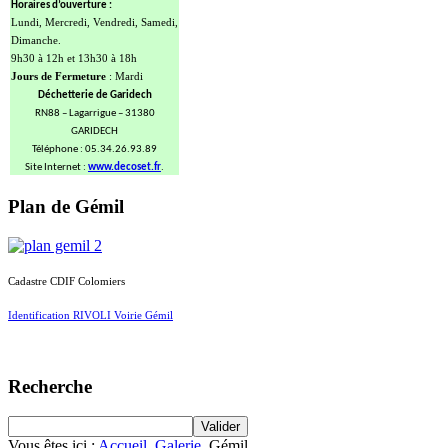
Horaires d’ouverture :
Lundi, Mercredi, Vendredi, Samedi,
Dimanche.
9h30 à 12h et 13h30 à 18h
Jours de Fermeture
: Mardi
Déchetterie de Garidech
RN88 – Lagarrigue – 31380
GARIDECH
Téléphone : 05.34.26.93.89
Site Internet :
www.decoset.fr
.
Plan de Gémil
Cadastre CDIF Colomiers
Identification RIVOLI Voirie Gémil
Recherche
Vous êtes ici :
Accueil
Galerie
Gémil