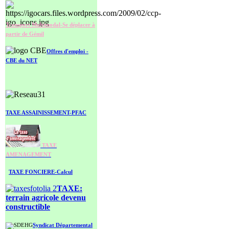
Transport Multimodal-Se déplacer à
partir de Gémil
O
ffres d'emploi -
CBE du NET
TAXE ASSAINISSEMENT-PFAC
TAXE
AMENAGEMENT
TAXE FONCIERE-Calcul
TAXE:
terrain agricole
devenu
constructible
Syndicat Départemental