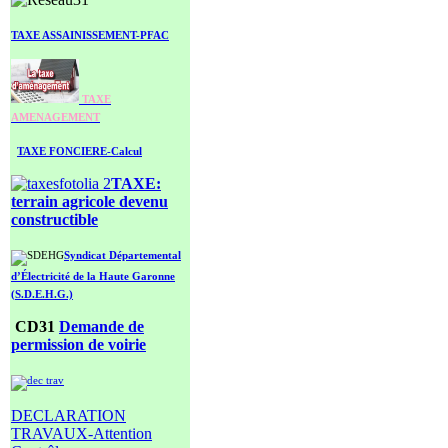
TAXE ASSAINISSEMENT-PFAC
TAXE
AMENAGEMENT
TAXE FONCIERE-Calcul
TAXE:
terrain agricole
devenu
constructible
Syndicat Départemental
d’Électricité de la Haute Garonne
(S.D.E.H.G.)
CD31
Demande de
permission de voirie
DECLARATION
TRAVAUX-Attention