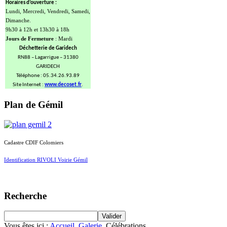
Horaires d’ouverture :
Lundi, Mercredi, Vendredi, Samedi,
Dimanche.
9h30 à 12h et 13h30 à 18h
Jours de Fermeture
: Mardi
Déchetterie de Garidech
RN88 – Lagarrigue – 31380
GARIDECH
Téléphone : 05.34.26.93.89
Site Internet :
www.decoset.fr
.
Plan de Gémil
Cadastre CDIF Colomiers
Identification RIVOLI Voirie Gémil
Recherche
Vous êtes ici :
Accueil
Galerie
Célébrations